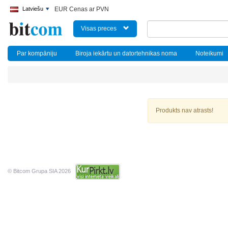
Latviešu
EUR Cenas ar PVN
Visas preces
Par kompāniju
Biroja iekārtu un datortehnikas noma
Noteikumi
Produkts nav atrasts!
© Bitcom Grupa SIA 2026