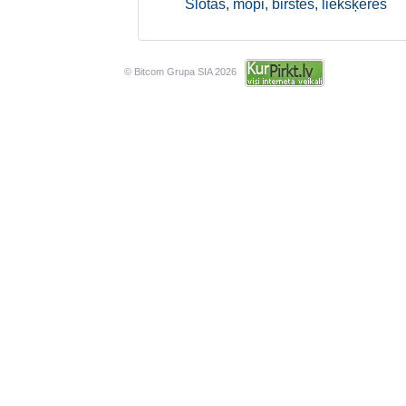
Slotas, mopi, birstes, liekšķeres
© Bitcom Grupa SIA 2026