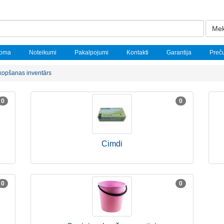
Mek
noma
Noteikumi
Pakalpojumi
Kontakti
Garantija
Preč
kopšanas inventārs
0
0
Cimdi
0
0