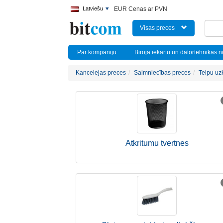
Latviešu
EUR Cenas ar PVN
Visas preces
Par kompāniju
Biroja iekārtu un datortehnikas 
Kancelejas preces
Saimniecības preces
Telpu uz
Atkritumu tvertnes