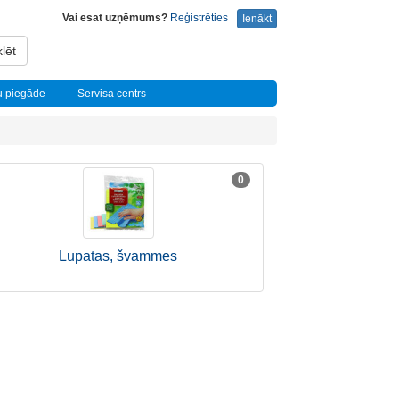
Vai esat uzņēmums?
Reģistrēties
Ienākt
lēt
u piegāde
Servisa centrs
0
Lupatas, švammes