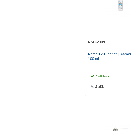
NSC-2309
Natec IPA Cleaner | Racoon
100 ml
Noliktavā
€
3.91