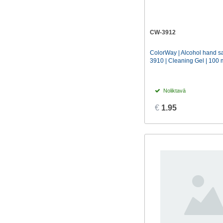
CW-3912
ColorWay | Alcohol hand sa
3910 | Cleaning Gel | 100 
Noliktavā
€
1.95