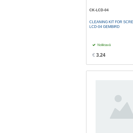
Natec
(4)
CK-LCD-04
TOYA
(1)
CLEANING KIT FOR SCRE
LCD-04 GEMBIRD
Noliktavā
€
3.24