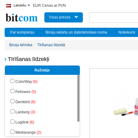
Latviešu
EUR Cenas ar PVN
Visas preces
Par kompāniju
Biroja iekārtu un datortehnikas noma
Noteikumi
Biroja tehnika
Tīrīšanas līdzekļi
Tīrīšanas līdzekļi
Ražotājs
ColorWay
(6)
Fellowes
(5)
Gembird
(8)
Lanberg
(3)
Logilink
(6)
Mediarange
(2)