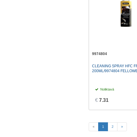
9974804
CLEANING SPRAY HFC F
200ML/9974804 FELLOW
Noliktavā
€
7.31
(current)
«
1
2
»