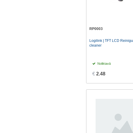
RP0003
Logilink | TFT LCD Reinig
cleaner
Noliktavā
€
2.48