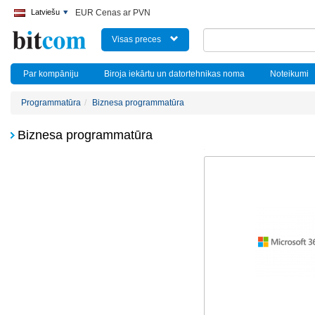
Latviešu
EUR Cenas ar PVN
Visas preces
Par kompāniju
Biroja iekārtu un datortehnikas noma
Noteikumi
Programmatūra
Biznesa programmatūra
Biznesa programmatūra