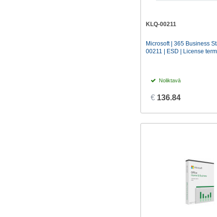
KLQ-00211
Microsoft | 365 Business S
00211 | ESD | License term 
Noliktavā
€
136.84