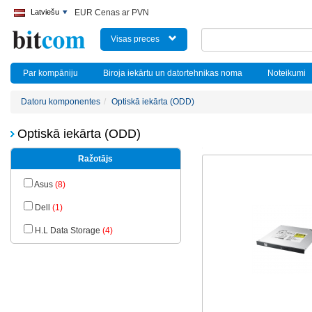
Latviešu
EUR Cenas ar PVN
Visas preces
Par kompāniju
Biroja iekārtu un datortehnikas noma
Noteikumi
Datoru komponentes
Optiskā iekārta (ODD)
Optiskā iekārta (ODD)
Ražotājs
Asus
(8)
Dell
(1)
H.L Data Storage
(4)