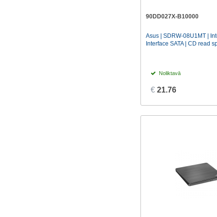
90DD027X-B10000
Asus | SDRW-08U1MT | Inte
Interface SATA | CD read spe
Noliktavā
€
21.76