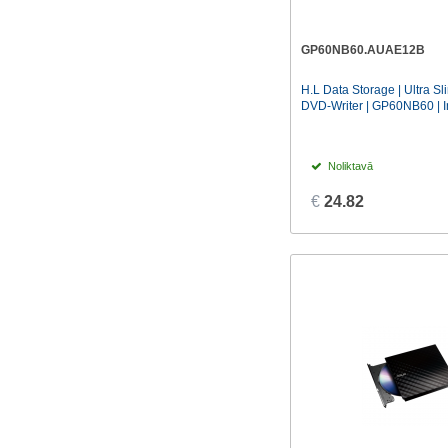
GP60NB60.AUAE12B
H.L Data Storage | Ultra Sl
DVD-Writer | GP60NB60 | Int
Noliktavā
€
24.82