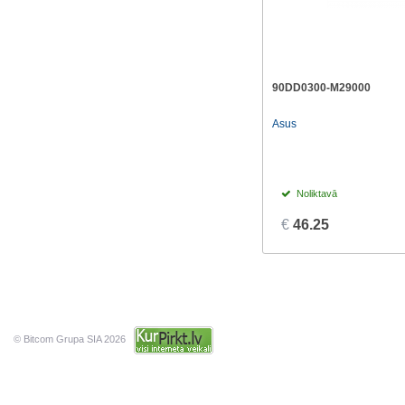
90DD0300-M29000
Asus
Noliktavā
€
46.25
© Bitcom Grupa SIA 2026