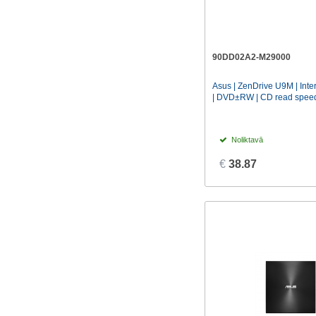
90DD02A2-M29000
Asus | ZenDrive U9M | Inte
| DVD±RW | CD read speed 
Noliktavā
€
38.87