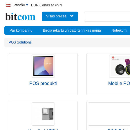
Latviešu
EUR Cenas ar PVN
Visas preces
Par kompāniju
Biroja iekārtu un datortehnikas noma
Noteikumi
POS Solutions
POS produkti
Mobile P