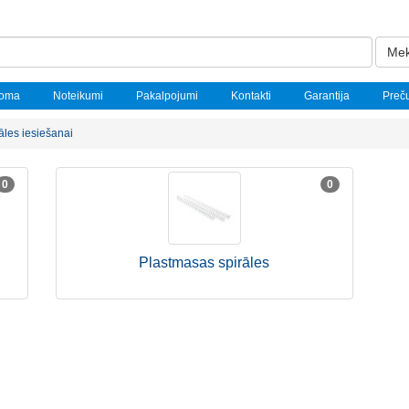
Mek
noma
Noteikumi
Pakalpojumi
Kontakti
Garantija
Preč
āles iesiešanai
0
0
Plastmasas spirāles