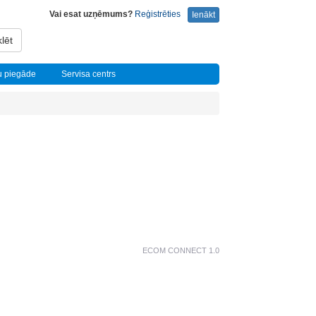
Vai esat uzņēmums?
Reģistrēties
Ienākt
lēt
u piegāde
Servisa centrs
ECOM CONNECT 1.0