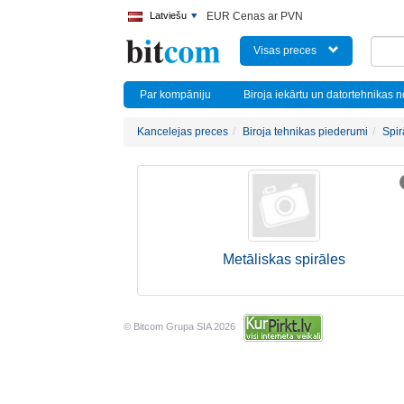
Latviešu
EUR Cenas ar PVN
Visas preces
Par kompāniju
Biroja iekārtu un datortehnikas 
Kancelejas preces
Biroja tehnikas piederumi
Spir
Metāliskas spirāles
© Bitcom Grupa SIA 2026