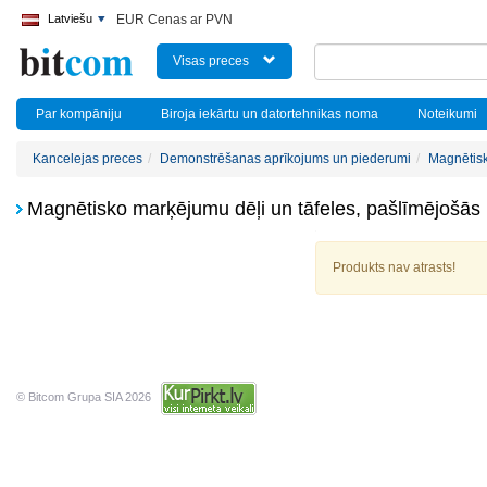
Latviešu
EUR Cenas ar PVN
Visas preces
Par kompāniju
Biroja iekārtu un datortehnikas noma
Noteikumi
Kancelejas preces
Demonstrēšanas aprīkojums un piederumi
Magnētisk
Magnētisko marķējumu dēļi un tāfeles, pašlīmējošās 
Produkts nav atrasts!
© Bitcom Grupa SIA 2026