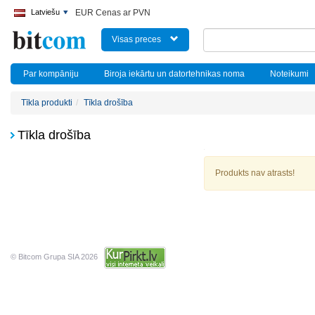
Latviešu
EUR Cenas ar PVN
Visas preces
Par kompāniju
Biroja iekārtu un datortehnikas noma
Noteikumi
Tīkla produkti
Tīkla drošība
Tīkla drošība
Produkts nav atrasts!
© Bitcom Grupa SIA 2026