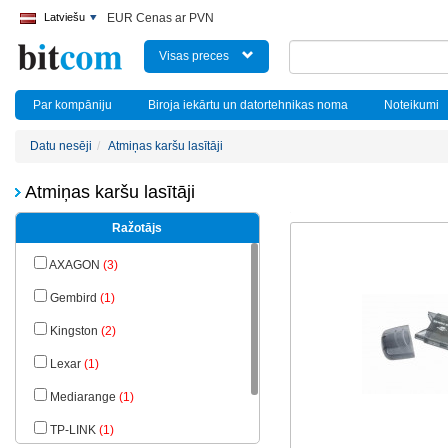
Latviešu
EUR Cenas ar PVN
Visas preces
Par kompāniju
Biroja iekārtu un datortehnikas noma
Noteikumi
Datu nesēji
Atmiņas karšu lasītāji
Atmiņas karšu lasītāji
Ražotājs
AXAGON
(3)
Gembird
(1)
Kingston
(2)
Lexar
(1)
Mediarange
(1)
TP-LINK
(1)