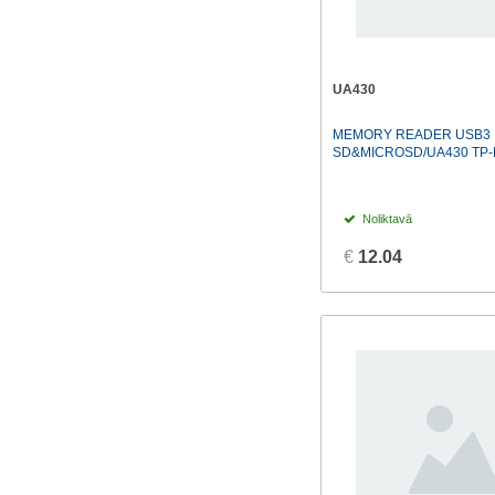
UA430
MEMORY READER USB3
SD&MICROSD/UA430 TP-
Noliktavā
€
12.04