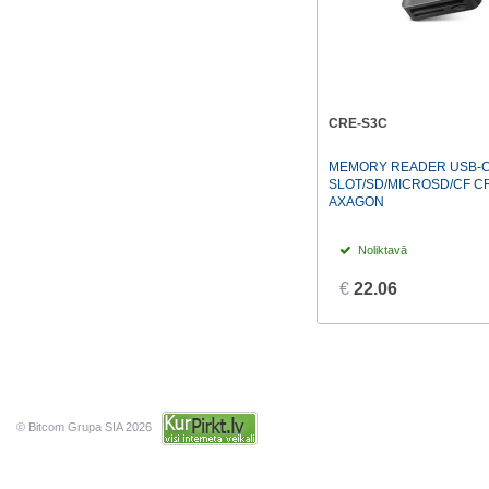
CRE-S3C
MEMORY READER USB-C
SLOT/SD/MICROSD/CF C
AXAGON
Noliktavā
€
22.06
© Bitcom Grupa SIA 2026