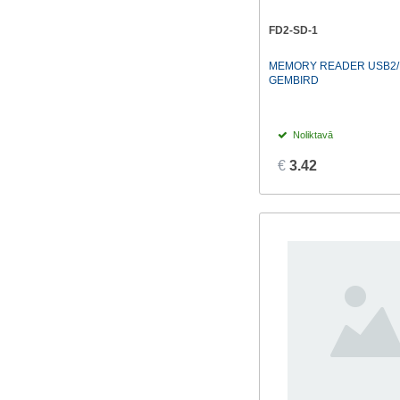
Transcend
(5)
FD2-SD-1
Vention
(3)
MEMORY READER USB2/
GEMBIRD
Noliktavā
€
3.42