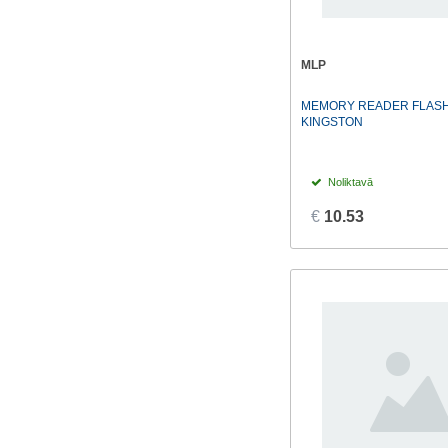
MLP
MEMORY READER FLASH
KINGSTON
Noliktavā
€
10.53