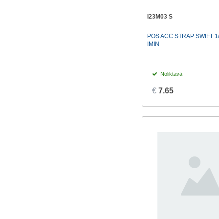
I23M03 S
POS ACC STRAP SWIFT 1
IMIN
Noliktavā
€
7.65