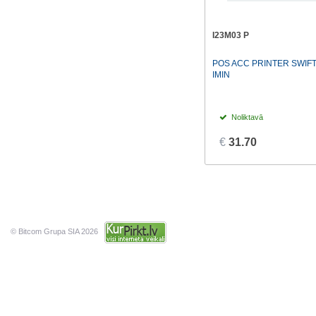
I23M03 P
POS ACC PRINTER SWIFT
IMIN
Noliktavā
€
31.70
© Bitcom Grupa SIA 2026