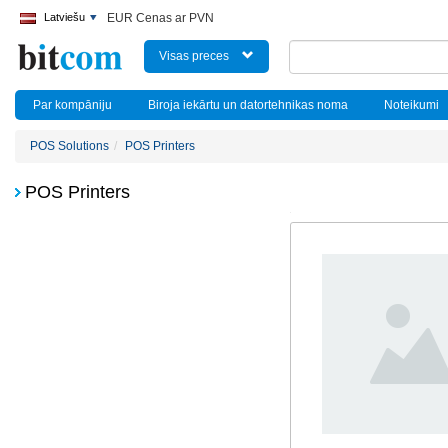
Latviešu
EUR Cenas ar PVN
Visas preces
Par kompāniju
Biroja iekārtu un datortehnikas noma
Noteikumi
POS Solutions
POS Printers
POS Printers