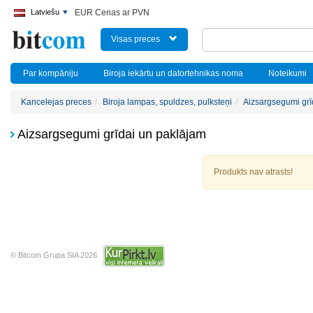
Latviešu
EUR Cenas ar PVN
Visas preces
Par kompāniju
Biroja iekārtu un datortehnikas noma
Noteikumi
Kancelejas preces
Biroja lampas, spuldzes, pulksteņi
Aizsargsegumi grī
Aizsargsegumi grīdai un paklājam
Produkts nav atrasts!
© Bitcom Grupa SIA 2026