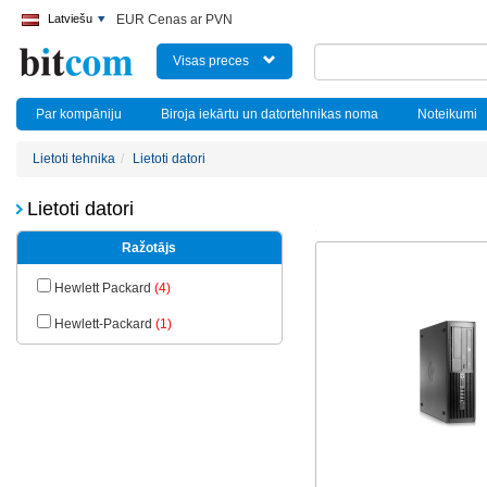
Latviešu
EUR Cenas ar PVN
Visas preces
Par kompāniju
Biroja iekārtu un datortehnikas noma
Noteikumi
Lietoti tehnika
Lietoti datori
Lietoti datori
Ražotājs
Hewlett Packard
(4)
Hewlett-Packard
(1)