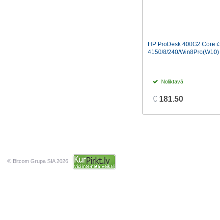
HP ProDesk 400G2 Core i
4150/8/240/Win8Pro(W10)
Noliktavā
€
181.50
© Bitcom Grupa SIA 2026