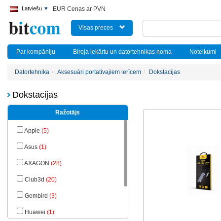
Latviešu
EUR Cenas ar PVN
Visas preces
Par kompāniju
Biroja iekārtu un datortehnikas noma
Noteikumi
Datortehnika
Aksesuāri portatīvajiem ierīcem
Dokstacijas
Dokstacijas
Ražotājs
Apple
(5)
Asus
(1)
AXAGON
(28)
Club3d
(20)
Gembird
(3)
Huawei
(1)