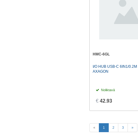
HMC-6GL
I/O HUB USB-C 6IN1/0.2
AXAGON
Noliktavā
€
42.93
(current)
«
1
2
3
»