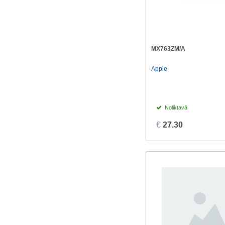
MX763ZM/A
Apple
Noliktavā
€
27.30