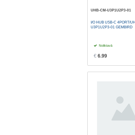
Lindy
(7)
UHB-CM-U3P1U2P3-01
TP-LINK
(1)
I/O HUB USB-C 4PORT/U
Vention
(5)
U3P1U2P3-01 GEMBIRD
Noliktavā
€
6.99