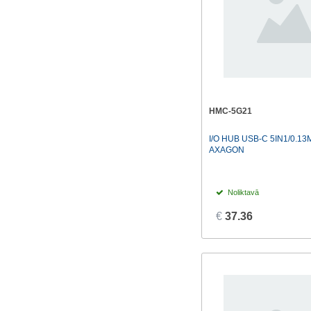
HMC-5G21
I/O HUB USB-C 5IN1/0.1
AXAGON
Noliktavā
€
37.36