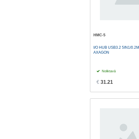
HMC-5
I/O HUB USB3.2 5IN1/0.2
AXAGON
Noliktavā
€
31.21