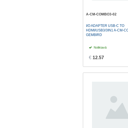
A-CM-COMBO3-02
I/O ADAPTER USB-C TO
HDMI/USB3/3IN1 A-CM-C
GEMBIRD
Noliktavā
€
12.57