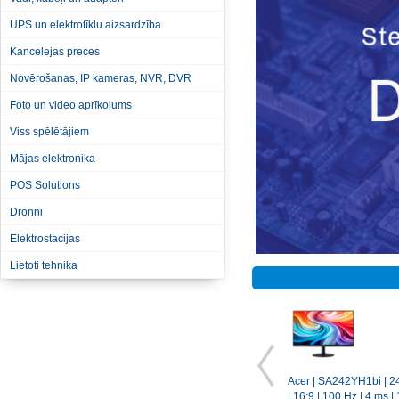
UPS un elektrotīklu aizsardzība
Kancelejas preces
Novērošanas, IP kameras, NVR, DVR
Foto un video aprīkojums
Viss spēlētājiem
Mājas elektronika
POS Solutions
Dronni
Elektrostacijas
Lietoti tehnika
Acer | SA242YH1bi | 24 
| 16:9 | 100 Hz | 4 ms |