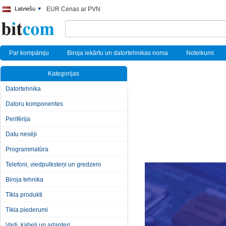
Latviešu
EUR Cenas ar PVN
Par kompāniju
Biroja iekārtu un datortehnikas noma
Noteikumi
Kategorijas
Datortehnika
Datoru komponentes
Perifērija
Datu nesēji
Programmatūra
Telefoni, viedpulksteņi un gredzeni
Biroja tehnika
Tīkla produkti
Tikla piederumi
Vadi, kabeļi un adapteri