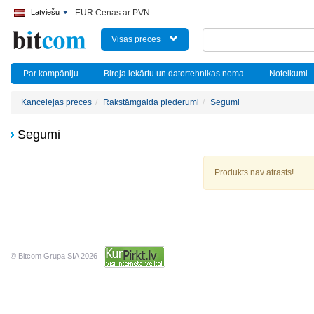
Latviešu
EUR Cenas ar PVN
Visas preces
Par kompāniju
Biroja iekārtu un datortehnikas noma
Noteikumi
Kancelejas preces
Rakstāmgalda piederumi
Segumi
Segumi
Produkts nav atrasts!
© Bitcom Grupa SIA 2026