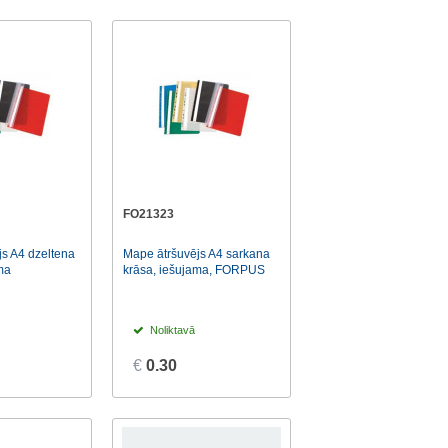
FO21323
s A4 dzeltena
Mape ātršuvējs A4 sarkana
ma
krāsa, iešujama, FORPUS
Noliktavā
€
0.30