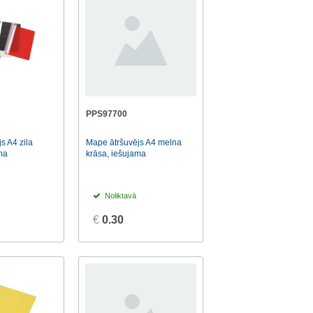
PPS97700
s A4 zila
Mape ātršuvējs A4 melna
ma
krāsa, iešujama
Noliktavā
€
0.30