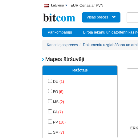
Latviešu
EUR Cenas ar PVN
Visas preces
Par kompāniju
Biroja iekārtu un datortehnikas 
Kancelejas preces
Dokumentu uzglabāšana un arh
Mapes ātršuvēji
Ražotājs
DU
(1)
FO
(6)
MS
(2)
PA
(7)
PP
(10)
ERK
SM
(7)