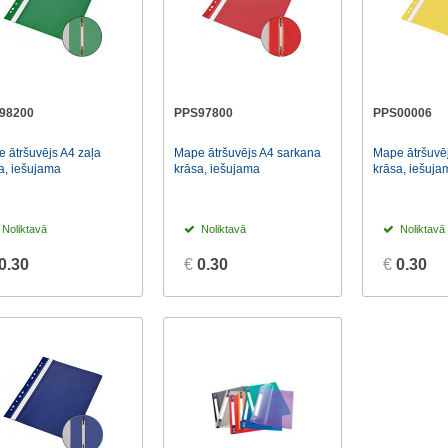
98200
PPS97800
PPS00006
 ātršuvējs A4 zaļa
Mape ātršuvējs A4 sarkana
Mape ātršuvēj
a, iešujama
krāsa, iešujama
krāsa, iešuja
Noliktavā
Noliktavā
Noliktavā
0.30
€
0.30
€
0.30