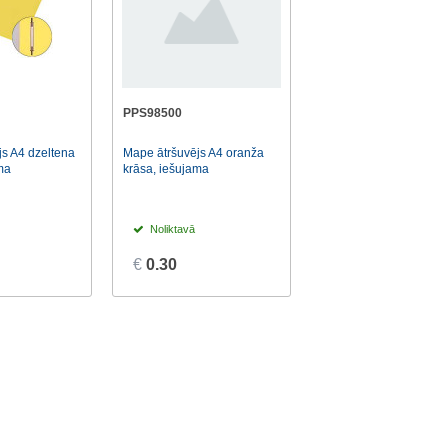
PPS98500
s A4 dzeltena
Mape ātršuvējs A4 oranža
ma
krāsa, iešujama
Noliktavā
€
0.30