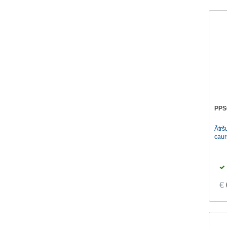
PPS
Ātrš
caur
€