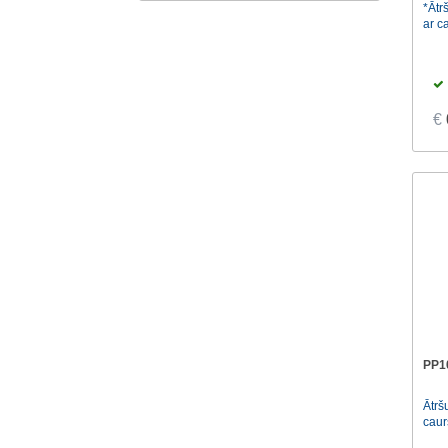
*Ātr
ar c
€
PP1
Ātrš
caur