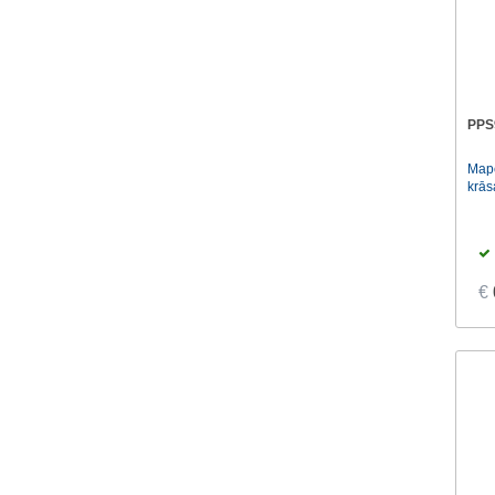
PPS
Mape
krās
€