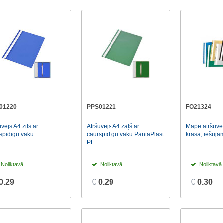
01220
PPS01221
FO21324
uvējs A4 zils ar
Ātršuvējs A4 zaļš ar
Mape ātršuvēj
spīdīgu vāku
caurspīdīgu vaku PantaPlast
krāsa, iešuja
PL
Noliktavā
Noliktavā
Noliktavā
0.29
€
0.29
€
0.30