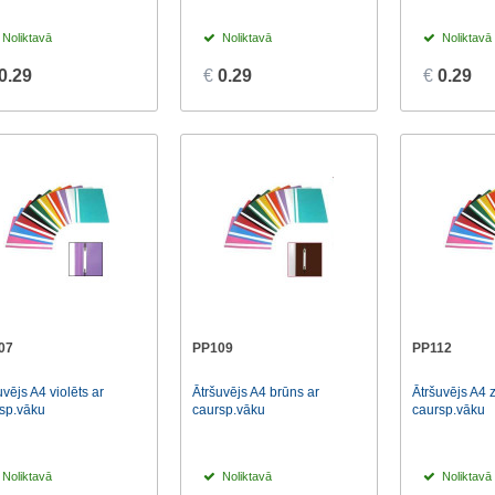
Noliktavā
Noliktavā
Noliktavā
0.29
€
0.29
€
0.29
07
PP109
PP112
uvējs A4 violēts ar
Ātršuvējs A4 brūns ar
Ātršuvējs A4 z
sp.vāku
caursp.vāku
caursp.vāku
Noliktavā
Noliktavā
Noliktavā