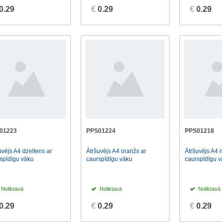
0.29
€
0.29
€
0.29
01223
PPS01224
PPS01218
uvējs A4 dzeltens ar
Ātršuvējs A4 oranžs ar
Ātršuvējs A4 
spīdīgu vāku
caurspīdīgu vāku
caurspīdīgu 
Noliktavā
Noliktavā
Noliktavā
0.29
€
0.29
€
0.29