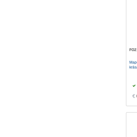
FO2
Mape
krās
€