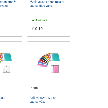
 neon oranžs
*Ātršuvējs A4 neon rozā ar
u vāku
caurspīdīgu vāku
Noliktavā
€
0.19
PP106
alts ar
Ātršuvējs A4 rozā ar
caursp.vāku