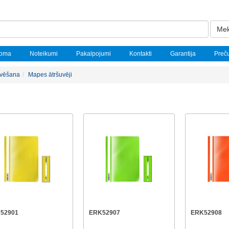
Mek
noma
Noteikumi
Pakalpojumi
Kontakti
Garantija
Preč
ivēšana
Mapes ātršuvēji
52901
ERK52907
ERK52908