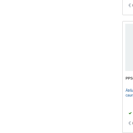
€
PPS
Ātrš
caur
€