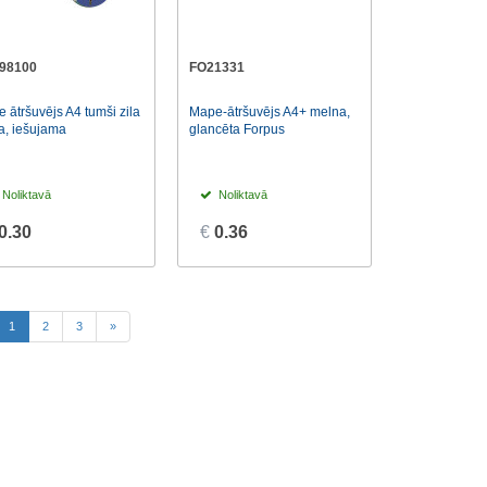
98100
FO21331
 ātršuvējs A4 tumši zila
Mape-ātršuvējs A4+ melna,
a, iešujama
glancēta Forpus
Noliktavā
Noliktavā
0.30
€
0.36
(current)
1
2
3
»