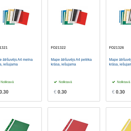
1321
FO21322
FO21326
 ātršuvējs A4 melna
Mape ātršuvējs A4 pelēka
Mape ātršuvēj
a, iešujama
krāsa, iešujama
krāsa, iešuja
Noliktavā
Noliktavā
Noliktavā
0.30
€
0.30
€
0.30