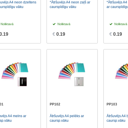
šuvējs A4 neon dzeltens
*Ātršuvējs A4 neon zaļš ar
*Ātršuvējs A4
aurspīdīgu vāku
caurspīdīgu vāku
ar caurspīdīg
Noliktavā
Noliktavā
Noliktavā
0.19
€
0.19
€
0.19
01
PP102
PP103
uvējs A4 melns ar
Ātršuvējs A4 pelēks ar
Ātršuvējs A4 b
sp.vāku
caursp.vāku
caursp.vāku