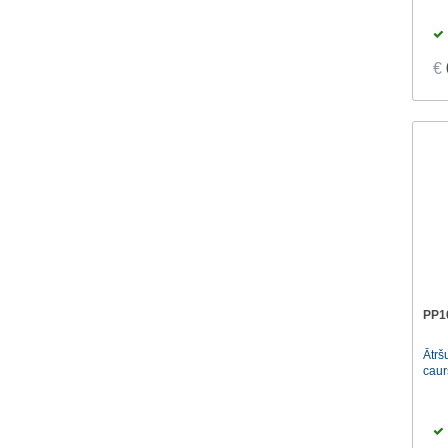
€
PP1
Ātrš
caur