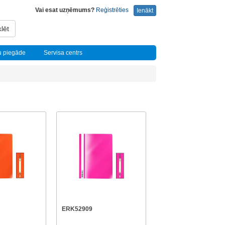
Vai esat uzņēmums?
Reģistrēties
Ienākt
lēt
u piegāde
Servisa centrs
ERK52909