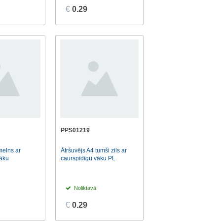
€
0.29
PPS01219
melns ar
Ātršuvējs A4 tumši zils ar
vāku
caurspīdīgu vāku PL
Noliktavā
€
0.29