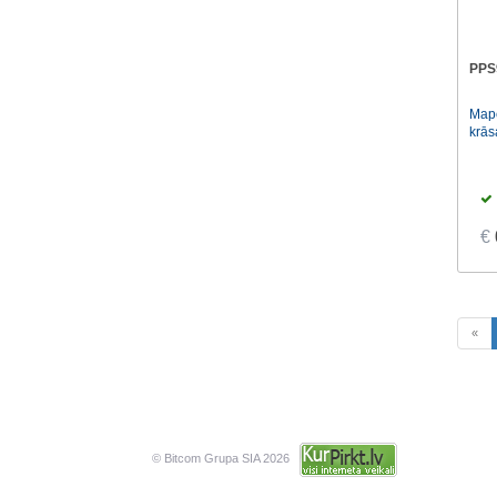
PPS
Mape
krās
€
«
© Bitcom Grupa SIA 2026