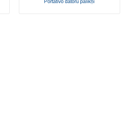
Portatīvo datoru palikņi