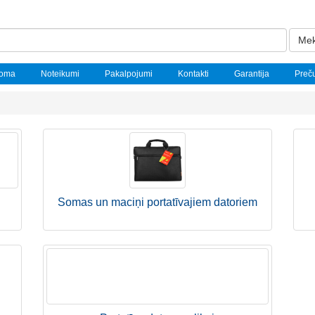
Mek
noma
Noteikumi
Pakalpojumi
Kontakti
Garantija
Preč
Somas un maciņi portatīvajiem datoriem