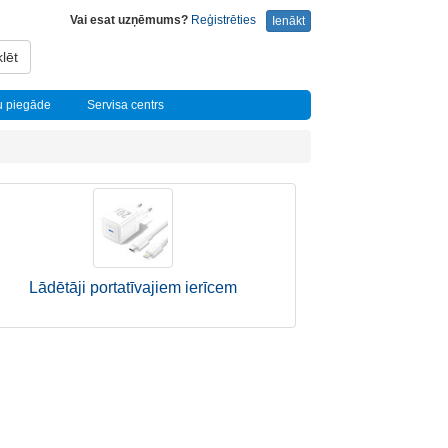
Vai esat uzņēmums?
Reģistrēties
Ienākt
lēt
u piegāde
Servisa centrs
Lādētāji portatīvajiem ierīcem