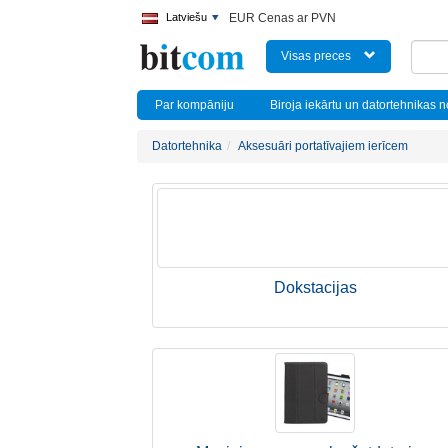
Latviešu
EUR Cenas ar PVN
Visas preces
Par kompāniju
Biroja iekārtu un datortehnikas 
Datortehnika
Aksesuāri portatīvajiem ierīcem
Dokstacijas