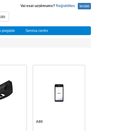
Vai esat uzņēmums?
Reģistrēties
Ienākt
lēt
u piegāde
Servisa centrs
A80