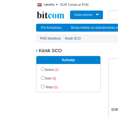
Latviešu
EUR Cenas ar PVN
Visas preces
Par kompāniju
Biroja iekārtu un datortehnikas 
POS Solutions
Kiosk SCO
Kiosk SCO
Ražotājs
Aisino
(1)
Imin
(3)
Telpo
(1)
I23