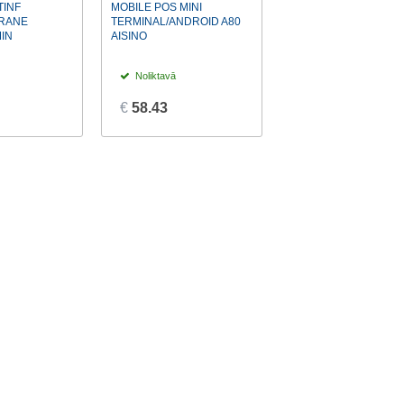
TINF
MOBILE POS MINI
RANE
TERMINAL/ANDROID A80
MIN
AISINO
Noliktavā
€
58.43