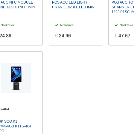
 ACC NFC MODULE
POS ACC LED LIGHT
POS ACC TO
NE 1/I23I01NFC IMIN
CRANE 1/I23I01LED IMIN
SCANNER C
1/I23I01SC I
Noliktavā
Noliktavā
Noliktavā
24.88
€
24.96
€
47.67
S-464
SK SCO K1
"/4/64GB K1TS-464
PO