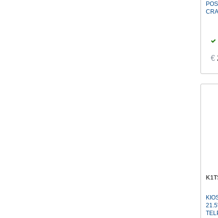
POS
CRA
€
K1T
KIO
21.5
TEL