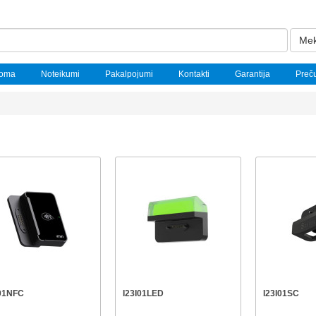
Mek
noma
Noteikumi
Pakalpojumi
Kontakti
Garantija
Preč
I01NFC
I23I01LED
I23I01SC