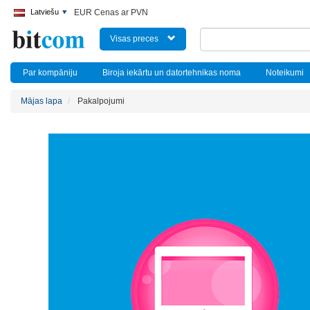
Latviešu
EUR Cenas ar PVN
Visas preces
Par kompāniju
Biroja iekārtu un datortehnikas noma
Noteikumi
Mājas lapa
Pakalpojumi