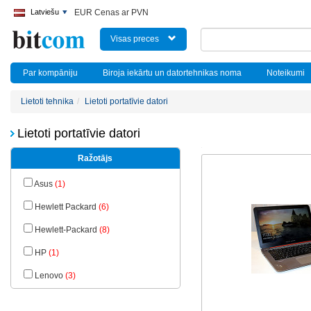
Latviešu
EUR Cenas ar PVN
Visas preces
Par kompāniju
Biroja iekārtu un datortehnikas noma
Noteikumi
Lietoti tehnika
Lietoti portatīvie datori
Lietoti portatīvie datori
Ražotājs
Asus
(1)
Hewlett Packard
(6)
Hewlett-Packard
(8)
HP
(1)
Lenovo
(3)