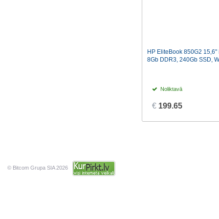
HP EliteBook 850G2 15,6"
8Gb DDR3, 240Gb SSD, W
Noliktavā
€
199.65
© Bitcom Grupa SIA 2026