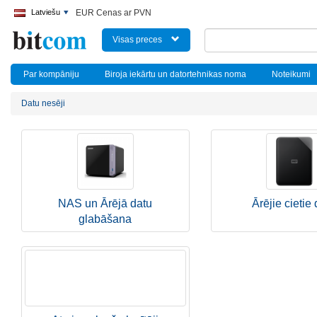
Latviešu
EUR Cenas ar PVN
Visas preces
Par kompāniju
Biroja iekārtu un datortehnikas noma
Noteikumi
Datu nesēji
NAS un Ārējā datu
Ārējie cietie 
glabāšana