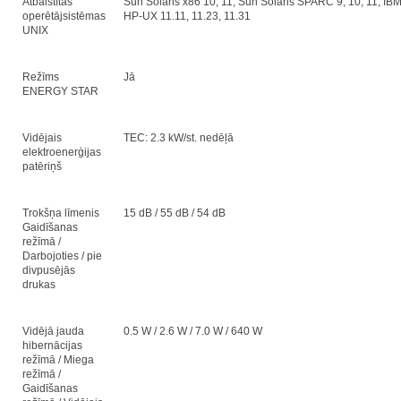
Atbalstītās
Sun Solaris x86 10, 11, Sun Solaris SPARC 9, 10, 11, IBM 
operētājsistēmas
HP-UX 11.11, 11.23, 11.31
UNIX
Režīms
Jā
ENERGY STAR
Vidējais
TEC: 2.3 kW/st. nedēļā
elektroenerģijas
patēriņš
Trokšņa līmenis
15 dB / 55 dB / 54 dB
Gaidīšanas
režīmā /
Darbojoties / pie
divpusējās
drukas
Vidējā jauda
0.5 W / 2.6 W / 7.0 W / 640 W
hibernācijas
režīmā / Miega
režīmā /
Gaidīšanas