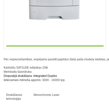
Pēc nepieciešamības, iespējams pasūtīt papildus šāda paša modeļa iekārtas, j
Kārtridžu 50F2U0E ietilpības 20tk
Melnbalta lāzerdruka
Divpusējā drukāšana: Integrated Duplex
Ieteicamais mēneša apjoms
: 3000 - 16000 lpp.
Drukāšanas
Monochrome Laser
tehnoloģija