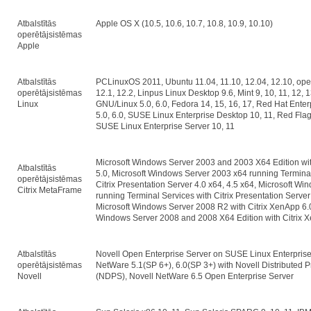
Atbalstītās
Apple OS X (10.5, 10.6, 10.7, 10.8, 10.9, 10.10)
operētājsistēmas
Apple
Atbalstītās
PCLinuxOS 2011, Ubuntu 11.04, 11.10, 12.04, 12.10, op
operētājsistēmas
12.1, 12.2, Linpus Linux Desktop 9.6, Mint 9, 10, 11, 12, 
Linux
GNU/Linux 5.0, 6.0, Fedora 14, 15, 16, 17, Red Hat Enter
5.0, 6.0, SUSE Linux Enterprise Desktop 10, 11, Red Flag
SUSE Linux Enterprise Server 10, 11
Microsoft Windows Server 2003 and 2003 X64 Edition wit
Atbalstītās
5.0, Microsoft Windows Server 2003 x64 running Terminal
operētājsistēmas
Citrix Presentation Server 4.0 x64, 4.5 x64, Microsoft W
Citrix MetaFrame
running Terminal Services with Citrix Presentation Server 3
Microsoft Windows Server 2008 R2 with Citrix XenApp 6.0,
Windows Server 2008 and 2008 X64 Edition with Citrix 
Atbalstītās
Novell Open Enterprise Server on SUSE Linux Enterprise
operētājsistēmas
NetWare 5.1(SP 6+), 6.0(SP 3+) with Novell Distributed P
Novell
(NDPS), Novell NetWare 6.5 Open Enterprise Server