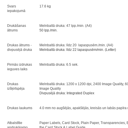
Svars
17.6 kg
iepakojumā
Drukāšanas
Melnbaltā druka: 47 lpp./min. (A4)
ātrums
50 lpp./min.
Drukas ātrums -
Melnbaltā druka: līdz 20 lapaspusēm./min. (A4)
divpusējā druka
Melnbaltā druka: līdz 22 lapaspusēm/min. (Letter)
Pirmās izdrukas
Melnbaltā druka: 6.5 sek.
ieguves laiks
Drukas
Melnbaltā druka: 1200 x 1200 dpi, 2400 Image Quality, 6
izšķirtspēja
Image Quality
Divpusējā druka: Integrated Duplex
Drukas laukums
4.0 mm no augšējās, apakšējās, kreisās un labās papīra
Atbalstītie
Paper Labels, Card Stock, Plain Paper, Transparencies, 
apdrukājamo
the Card Stock & Label Guide