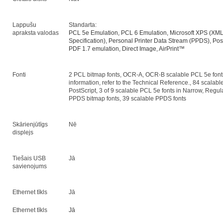
Lappušu
Standarta:
apraksta valodas
PCL 5e Emulation, PCL 6 Emulation, Microsoft XPS (XM
Specification), Personal Printer Data Stream (PPDS), Pos
PDF 1.7 emulation, Direct Image, AirPrint™
Fonti
2 PCL bitmap fonts, OCR-A, OCR-B scalable PCL 5e font
information, refer to the Technical Reference., 84 scalabl
PostScript, 3 of 9 scalable PCL 5e fonts in Narrow, Regul
PPDS bitmap fonts, 39 scalable PPDS fonts
Skārienjūtīgs
Nē
displejs
Tiešais USB
Jā
savienojums
Ethernet tīkls
Jā
Ethernet tīkls
Jā