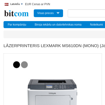
Latviešu
EUR Cenas ar PVN
Visas preces
Par kompāniju
Biroja iekārtu un datortehnikas noma
Noteikumi
LĀZERPRINTERIS LEXMARK MS610DN (MONO) (Ja