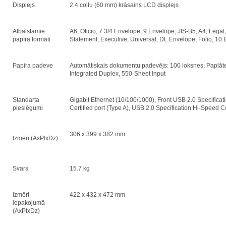
Displejs
2.4 collu (60 mm) krāsains LCD displejs
Atbalstāmie
A6, Oficio, 7 3/4 Envelope, 9 Envelope, JIS-B5, A4, Legal, 
papīra formāti
Statement, Executive, Universal, DL Envelope, Folio, 10
Papīra padeve
Automātiskais dokumentu padevējs: 100 loksnes; Paplāte
Integrated Duplex, 550-Sheet Input
Standarta
Gigabit Ethernet (10/100/1000), Front USB 2.0 Specifica
pieslēgumi
Certified port (Type A), USB 2.0 Specification Hi-Speed Ce
306 x 399 x 382 mm
Izmēri (AхPlхDz)
Svars
15.7 kg
Izmēri
422 x 432 x 472 mm
iepakojumā
(AхPlхDz)