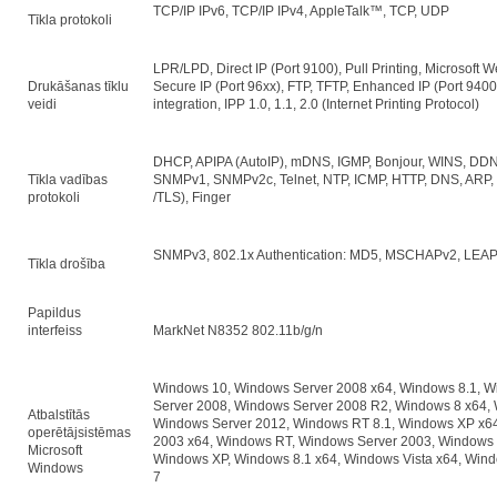
TCP/IP IPv6, TCP/IP IPv4, AppleTalk™, TCP, UDP
Tīkla protokoli
LPR/LPD, Direct IP (Port 9100), Pull Printing, Microsoft
Drukāšanas tīklu
Secure IP (Port 96xx), FTP, TFTP, Enhanced IP (Port 9400),
veidi
integration, IPP 1.0, 1.1, 2.0 (Internet Printing Protocol)
DHCP, APIPA (AutoIP), mDNS, IGMP, Bonjour, WINS, D
Tīkla vadības
SNMPv1, SNMPv2c, Telnet, NTP, ICMP, HTTP, DNS, ARP
protokoli
/TLS), Finger
SNMPv3, 802.1x Authentication: MD5, MSCHAPv2, LEAP
Tīkla drošība
Papildus
interfeiss
MarkNet N8352 802.11b/g/n
Windows 10, Windows Server 2008 x64, Windows 8.1, 
Server 2008, Windows Server 2008 R2, Windows 8 x64, 
Atbalstītās
Windows Server 2012, Windows RT 8.1, Windows XP x6
operētājsistēmas
2003 x64, Windows RT, Windows Server 2003, Windows 
Microsoft
Windows XP, Windows 8.1 x64, Windows Vista x64, Wind
Windows
7