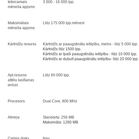
Ieteicamais
3 000 - 16 000 lpp.
mēneša apjoms
Maksimālais
Līdz 175 000 lpp.mēnesī
mēneša apjoms
Kārtridžu resurss
Kārtridžs ar paaugstinātu ietilpību, melns - līdz 5 000 lpp.
Kārtridžs līdz 1500 lpp.
Kārtridžs ar īpaši paaugstinātu ietilpību - līdz 10 000 lpp.
Kārtridžs ar dubult paaugstinātu ietilpību- līdz 20 000 lpp.
Apt.resurss
Līdz 60 000 lpp.
attēlu lasīšanas
ierīcei
Procesors
Dual Core, 800 MHz
Atmiņa
Standarta: 256 MB
Maksimāla: 1280 MB
Cietais disks
Nav