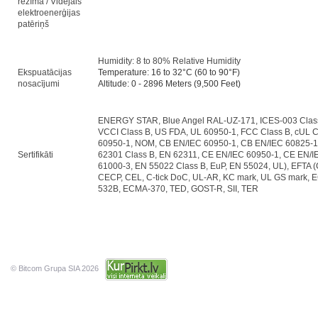
režīmā / Vidējais
elektroenerģijas
patēriņš
Humidity: 8 to 80% Relative Humidity
Ekspuatācijas
Temperature: 16 to 32°C (60 to 90°F)
nosacījumi
Altitude: 0 - 2896 Meters (9,500 Feet)
ENERGY STAR, Blue Angel RAL-UZ-171, ICES-003 Class
VCCI Class B, US FDA, UL 60950-1, FCC Class B, cUL
60950-1, NOM, CB EN/IEC 60950-1, CB EN/IEC 60825-
Sertifikāti
62301 Class B, EN 62311, CE EN/IEC 60950-1, CE EN/I
61000-3, EN 55022 Class B, EuP, EN 55024, UL), EFTA 
CECP, CEL, C-tick DoC, UL-AR, KC mark, UL GS mark, E
532B, ECMA-370, TED, GOST-R, SII, TER
© Bitcom Grupa SIA 2026