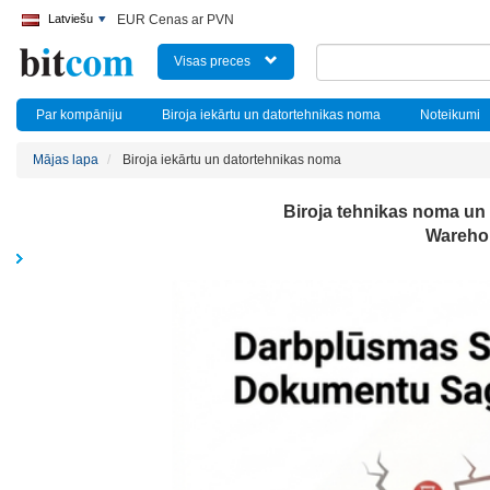
Latviešu
EUR Cenas ar PVN
Visas preces
Par kompāniju
Biroja iekārtu un datortehnikas noma
Noteikumi
Mājas lapa
Biroja iekārtu un datortehnikas noma
Biroja tehnikas noma un
Wareho