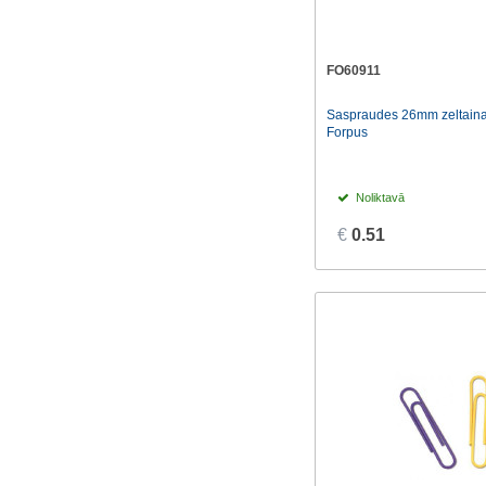
FO60911
Saspraudes 26mm zeltain
Forpus
Noliktavā
€
0.51