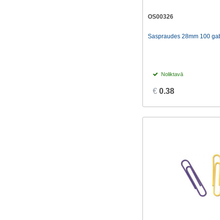
OS00326
Saspraudes 28mm 100 gab.
Noliktavā
€
0.38