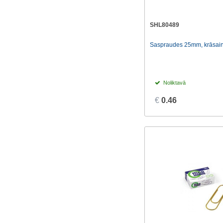
SHL80489
Saspraudes 25mm, krāsain
Noliktavā
€
0.46