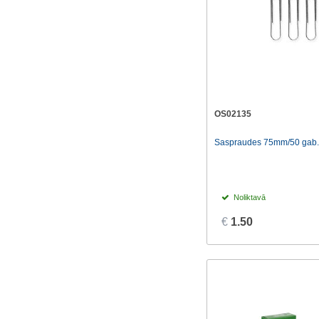
OS02135
Saspraudes 75mm/50 gab.
Noliktavā
€
1.50