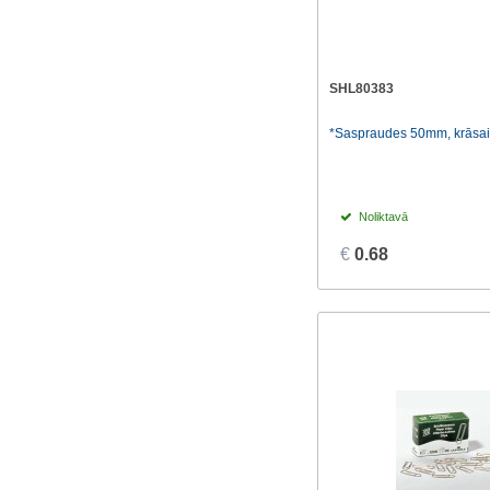
SHL80383
*Saspraudes 50mm, krāsai
Noliktavā
€
0.68