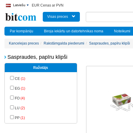
Latviešu
EUR Cenas ar PVN
Visas preces
Par kompāniju
Biroja iekārtu un datortehnikas noma
Noteikumi
Kancelejas preces
Rakstāmgalda piederumi
Saspraudes, papīru klipši
Saspraudes, papīru klipši
Ražotājs
CE
(1)
EG
(1)
FO
(4)
LU
(2)
PP
(1)