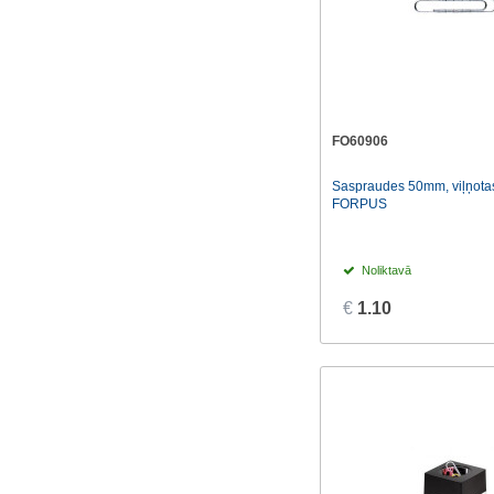
FO60906
Saspraudes 50mm, viļņota
FORPUS
Noliktavā
€
1.10