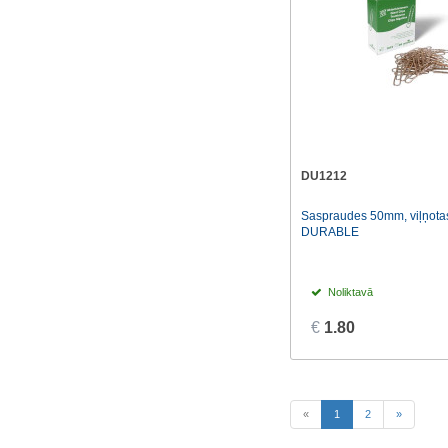
DU1212
Saspraudes 50mm, viļņota
DURABLE
Noliktavā
€
1.80
(current)
«
1
2
»