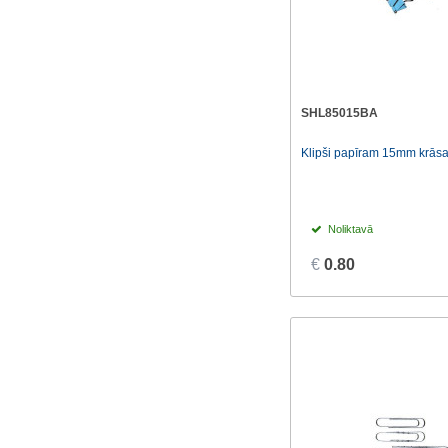
SHL85015BA
Klipši papīram 15mm krāsa
Noliktavā
€
0.80