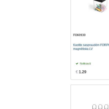
FO60930
Kastīte saspraudēm FORP
magnētiska LV
Noliktavā
€
1.29