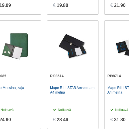
19.09
€
19.80
€
21.90
0085
RI98514
RI98714
 Messina, zaļa
Mape RILLSTAB Amsterdam
Mape RILLST
A4 melna
A4 melna
Noliktavā
Noliktavā
Noliktavā
24.90
€
28.46
€
31.80