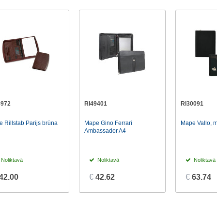
8972
RI49401
RI30091
 Rillstab Parijs brūna
Mape Gino Ferrari
Mape Vallo, 
Ambassador A4
Noliktavā
Noliktavā
Noliktavā
42.00
€
42.62
€
63.74