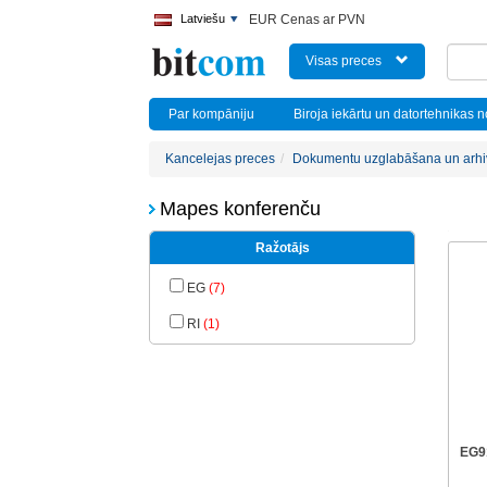
Latviešu
EUR Cenas ar PVN
Visas preces
Par kompāniju
Biroja iekārtu un datortehnikas 
Kancelejas preces
Dokumentu uzglabāšana un arh
Mapes konferenču
Ražotājs
EG
(7)
RI
(1)
EG9