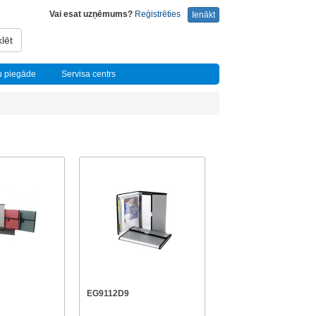
Vai esat uzņēmums?
Reģistrēties
Ienākt
lēt
u piegāde
Servisa centrs
EG9112D9