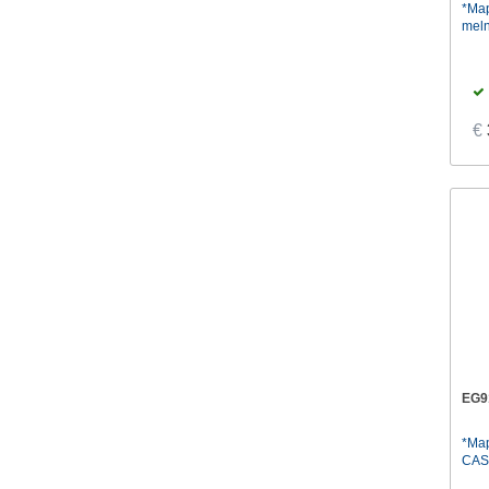
*Ma
meln
€
EG9
*Map
CAS