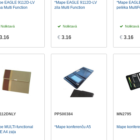
pe EAGLE 9112D-LV
*Mape EAGLE 9112D-LV
*Mape EAGLE
a Multi Function
zila Multi Function
pelēka MultiF
Noliktavā
Noliktavā
Noliktavā
3.16
€
3.16
€
3.16
112DNLY
PPS00384
MN2795
e MULTI-functional
*Mape konferenču A5
Mape konfer
E A4 zaļa