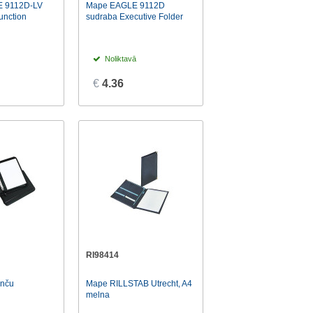
 9112D-LV
Mape EAGLE 9112D
unction
sudraba Executive Folder
Noliktavā
€
4.36
RI98414
enču
Mape RILLSTAB Utrecht, A4
melna