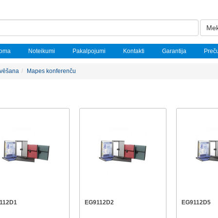
Mek
noma
Noteikumi
Pakalpojumi
Kontakti
Garantija
Preč
ivēšana
Mapes konferenču
112D1
EG9112D2
EG9112D5