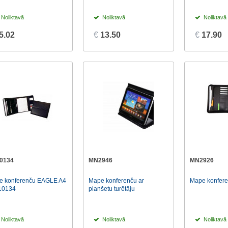
Noliktavā
Noliktavā
Noliktavā
5.02
€
13.50
€
17.90
0134
MN2946
MN2926
e konferenču EAGLE A4
Mape konferenču ar
Mape konfer
10134
planšetu turētāju
Noliktavā
Noliktavā
Noliktavā