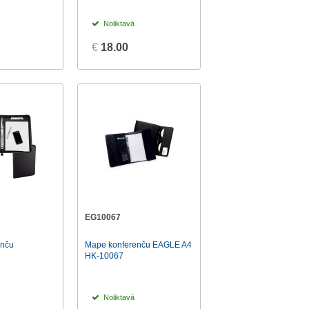
Noliktavā
€
18.00
EG10067
enču
Mape konferenču EAGLE A4
HK-10067
Noliktavā