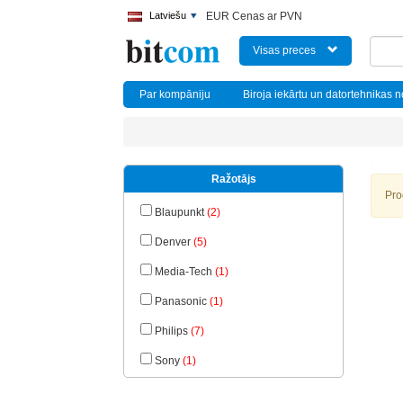
Latviešu
EUR Cenas ar PVN
Visas preces
Par kompāniju
Biroja iekārtu un datortehnikas 
Ražotājs
Pro
Blaupunkt
(2)
Denver
(5)
Media-Tech
(1)
Panasonic
(1)
Philips
(7)
Sony
(1)