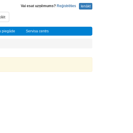
Vai esat uzņēmums?
Reģistrēties
Ienākt
lēt
u piegāde
Servisa centrs