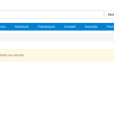
Mek
noma
Noteikumi
Pakalpojumi
Kontakti
Garantija
Preč
dukts nav atrasts!