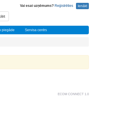
Vai esat uzņēmums?
Reģistrēties
Ienākt
lēt
u piegāde
Servisa centrs
ECOM CONNECT 1.0