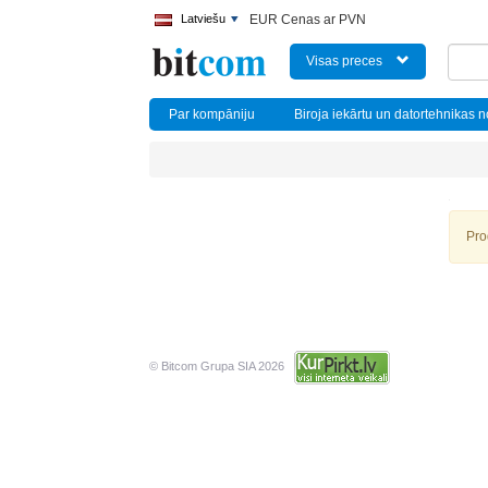
Latviešu
EUR Cenas ar PVN
Visas preces
Par kompāniju
Biroja iekārtu un datortehnikas 
Pro
© Bitcom Grupa SIA 2026