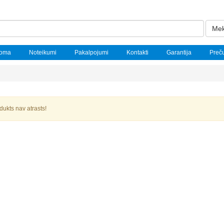
Mek
noma
Noteikumi
Pakalpojumi
Kontakti
Garantija
Preč
dukts nav atrasts!