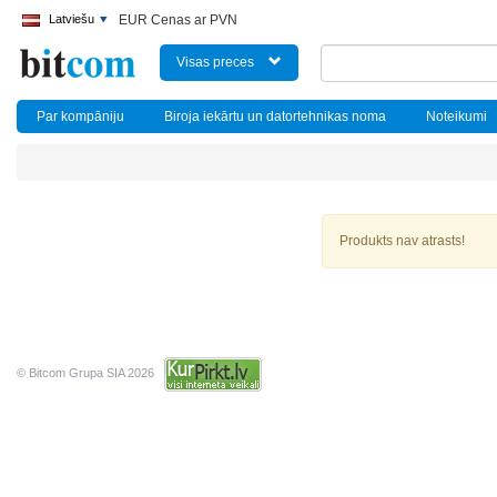
Latviešu
EUR Cenas ar PVN
Visas preces
Par kompāniju
Biroja iekārtu un datortehnikas noma
Noteikumi
Produkts nav atrasts!
© Bitcom Grupa SIA 2026