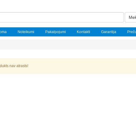
Mek
noma
Noteikumi
Pakalpojumi
Kontakti
Garantija
Preč
dukts nav atrasts!