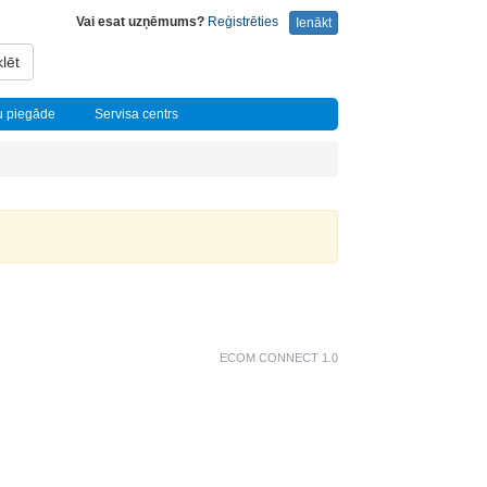
Vai esat uzņēmums?
Reģistrēties
Ienākt
lēt
u piegāde
Servisa centrs
ECOM CONNECT 1.0