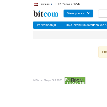
Latviešu
EUR Cenas ar PVN
Visas preces
Par kompāniju
Biroja iekārtu un datortehnikas 
Pro
© Bitcom Grupa SIA 2026