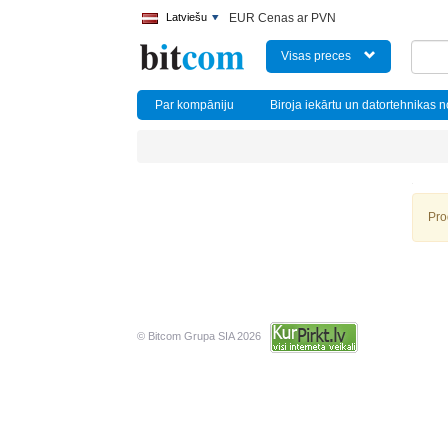
Latviešu
EUR Cenas ar PVN
Visas preces
Par kompāniju
Biroja iekārtu un datortehnikas 
Pro
© Bitcom Grupa SIA 2026