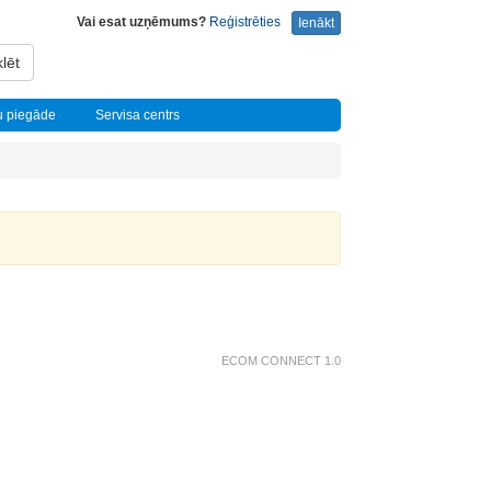
Vai esat uzņēmums?
Reģistrēties
Ienākt
lēt
u piegāde
Servisa centrs
ECOM CONNECT 1.0