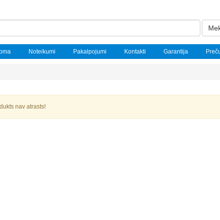
Mek
noma
Noteikumi
Pakalpojumi
Kontakti
Garantija
Preč
dukts nav atrasts!