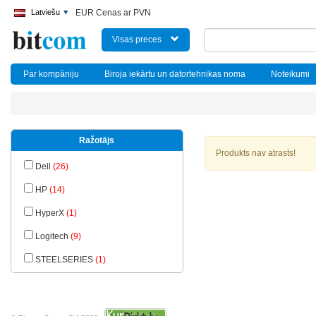
Latviešu
EUR Cenas ar PVN
Visas preces
Par kompāniju
Biroja iekārtu un datortehnikas noma
Noteikumi
Ražotājs
Produkts nav atrasts!
Dell
(26)
HP
(14)
HyperX
(1)
Logitech
(9)
STEELSERIES
(1)