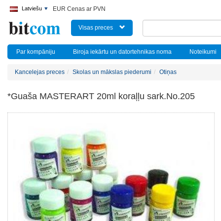
Latviešu
EUR Cenas ar PVN
Visas preces
Par kompāniju
Biroja iekārtu un datortehnikas noma
Noteikumi
Kancelejas preces
Skolas un mākslas piederumi
Otiņas
*Guaša MASTERART 20ml koraļļu sark.No.205