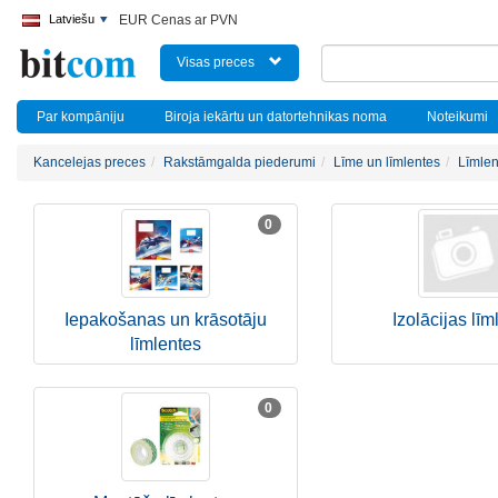
Latviešu
EUR Cenas ar PVN
Visas preces
Par kompāniju
Biroja iekārtu un datortehnikas noma
Noteikumi
Kancelejas preces
Rakstāmgalda piederumi
Līme un līmlentes
Līmlen
0
Iepakošanas un krāsotāju
Izolācijas līm
līmlentes
0