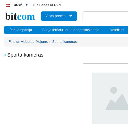
Latviešu
EUR Cenas ar PVN
Visas preces
Par kompāniju
Biroja iekārtu un datortehnikas noma
Noteikumi
Foto un video aprīkojums
Sporta kameras
Sporta kameras