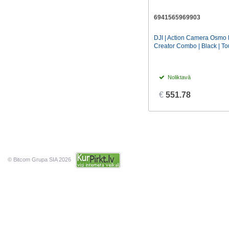
6941565969903
DJI | Action Camera Osmo 
Creator Combo | Black | T
Noliktavā
€
551.78
© Bitcom Grupa SIA 2026