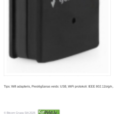
Tips: Wifi adapteris, Pieslēgšanas veids: USB, WiFi protokoli: IEEE 802.11b/g
© Bitcom Grupa SIA 2026