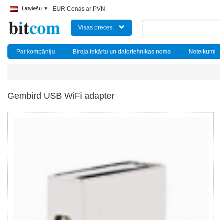
Latviešu
EUR Cenas ar PVN
Visas preces
Par kompāniju
Biroja iekārtu un datortehnikas noma
Noteikumi
Gembird USB WiFi adapter