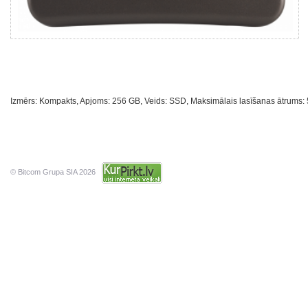
Izmērs: Kompakts, Apjoms: 256 GB, Veids: SSD, Maksimālais lasīšanas ātrums: 52
© Bitcom Grupa SIA 2026