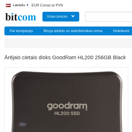
Latviešu
EUR Cenas ar PVN
Visas preces
Par kompāniju
Biroja iekārtu un datortehnikas noma
Noteikumi
Ārējais cietais disks GoodRam HL200 256GB Black