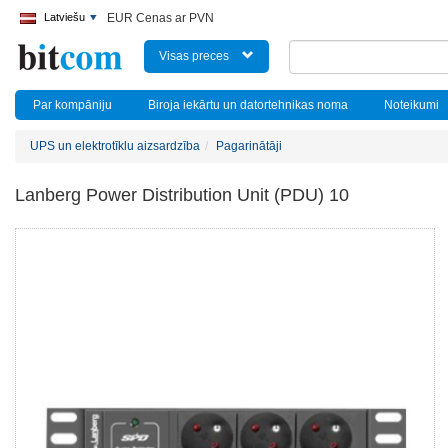
Latviešu
EUR Cenas ar PVN
Visas preces
Par kompāniju
Biroja iekārtu un datortehnikas noma
Noteikumi
UPS un elektrotīklu aizsardzība
Pagarinātāji
Lanberg Power Distribution Unit (PDU) 10