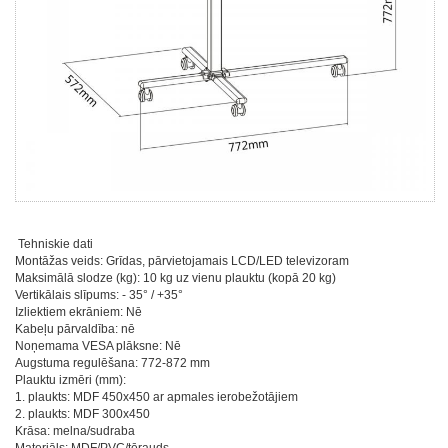
Tehniskie dati
Montāžas veids: Grīdas, pārvietojamais LCD/LED televizoram
Maksimālā slodze (kg): 10 kg uz vienu plauktu (kopā 20 kg)
Vertikālais slīpums: - 35° / +35°
Izliektiem ekrāniem: Nē
Kabeļu pārvaldība: nē
Noņemama VESA plāksne: Nē
Augstuma regulēšana: 772-872 mm
Plauktu izmēri (mm):
1. plaukts: MDF 450x450 ar apmales ierobežotājiem
2. plaukts: MDF 300x450
Krāsa: melna/sudraba