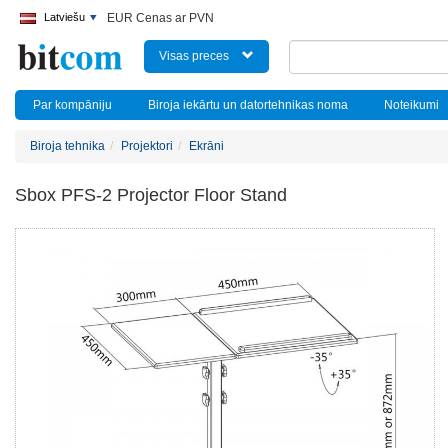
Latviešu
EUR Cenas ar PVN
Visas preces
Par kompāniju
Biroja iekārtu un datortehnikas noma
Noteikumi
Biroja tehnika
Projektori
Ekrāni
Sbox PFS-2 Projector Floor Stand