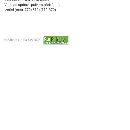
Materiāls: MDF/PVC/tērauds
Virsmas apdare: pulvera pārklājums
Izmēri (mm): 772x572x(772-872)
© Bitcom Grupa SIA 2026