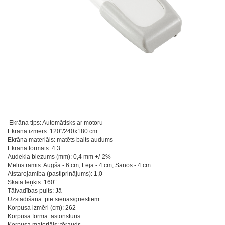
Ekrāna tips: Automātisks ar motoru
Ekrāna izmērs: 120''/240x180 cm
Ekrāna materiāls: matēts balts audums
Ekrāna formāts: 4:3
Audekla biezums (mm): 0,4 mm +/-2%
Melns rāmis: Augšā - 6 cm, Lejā - 4 cm, Sānos - 4 cm
Atstarojamība (pastiprinājums): 1,0
Skata leņķis: 160°
Tālvadības pults: Jā
Uzstādīšana: pie sienas/griestiem
Korpusa izmēri (cm): 262
Korpusa forma: astoņstūris