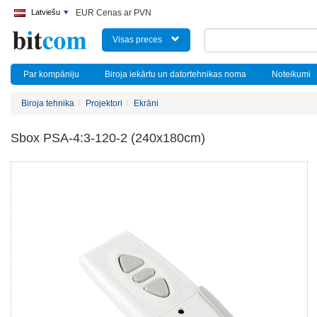
Latviešu
EUR Cenas ar PVN
Visas preces
Par kompāniju
Biroja iekārtu un datortehnikas noma
Noteikumi
Biroja tehnika
Projektori
Ekrāni
Sbox PSA-4:3-120-2 (240x180cm)