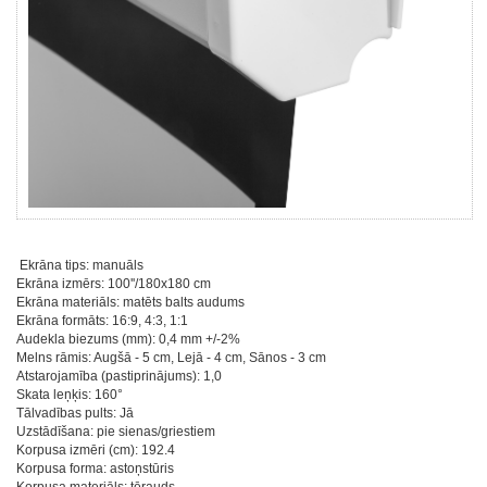
Ekrāna tips: manuāls
Ekrāna izmērs: 100''/180x180 cm
Ekrāna materiāls: matēts balts audums
Ekrāna formāts: 16:9, 4:3, 1:1
Audekla biezums (mm): 0,4 mm +/-2%
Melns rāmis: Augšā - 5 cm, Lejā - 4 cm, Sānos - 3 cm
Atstarojamība (pastiprinājums): 1,0
Skata leņķis: 160°
Tālvadības pults: Jā
Uzstādīšana: pie sienas/griestiem
Korpusa izmēri (cm): 192.4
Korpusa forma: astoņstūris