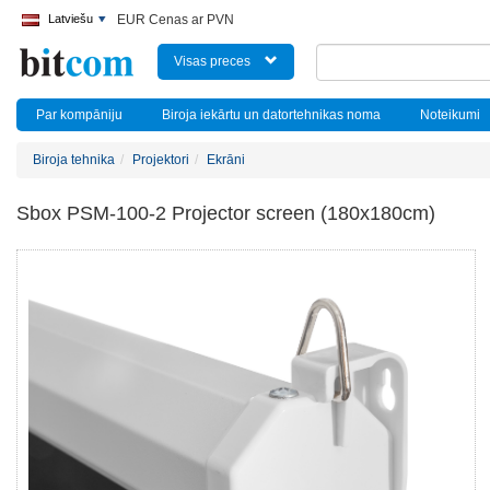
Latviešu
EUR Cenas ar PVN
Visas preces
Par kompāniju
Biroja iekārtu un datortehnikas noma
Noteikumi
Biroja tehnika
Projektori
Ekrāni
Sbox PSM-100-2 Projector screen (180x180cm)