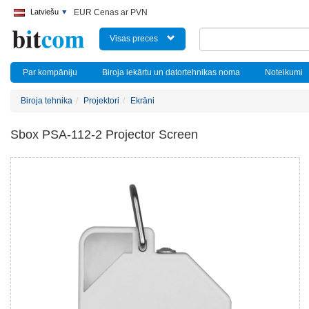
Latviešu
EUR Cenas ar PVN
Visas preces
Par kompāniju
Biroja iekārtu un datortehnikas noma
Noteikumi
Biroja tehnika
Projektori
Ekrāni
Sbox PSA-112-2 Projector Screen