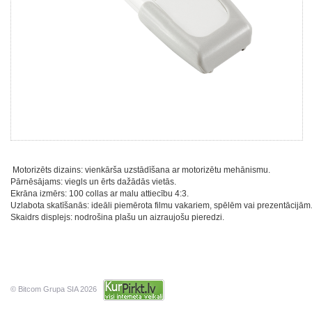
Motorizēts dizains: vienkārša uzstādīšana ar motorizētu mehānismu.
Pārnēsājams: viegls un ērts dažādās vietās.
Ekrāna izmērs: 100 collas ar malu attiecību 4:3.
Uzlabota skatīšanās: ideāli piemērota filmu vakariem, spēlēm vai prezentācijām
Skaidrs displejs: nodrošina plašu un aizraujošu pieredzi.
© Bitcom Grupa SIA 2026