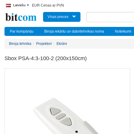
Latviešu
EUR Cenas ar PVN
Visas preces
Par kompāniju
Biroja iekārtu un datortehnikas noma
Noteikumi
Biroja tehnika
Projektori
Ekrāni
Sbox PSA-4:3-100-2 (200x150cm)