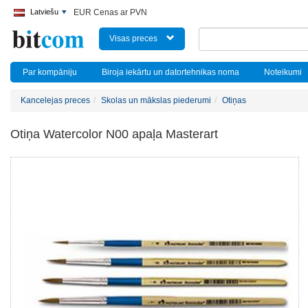
Latviešu
EUR Cenas ar PVN
Visas preces
Par kompāniju
Biroja iekārtu un datortehnikas noma
Noteikumi
Kancelejas preces
Skolas un mākslas piederumi
Otiņas
Otiņa Watercolor N00 apaļa Masterart