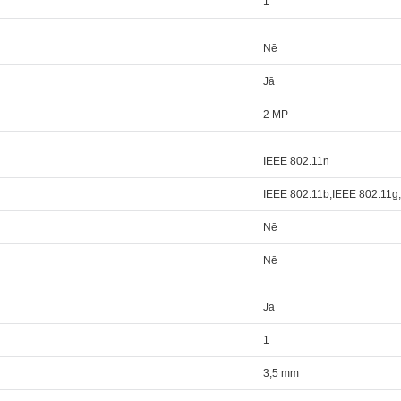
1
Nē
Jā
2 MP
IEEE 802.11n
IEEE 802.11b,IEEE 802.11g
Nē
Nē
Jā
1
3,5 mm