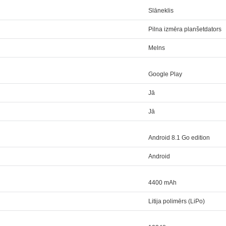
Slāneklis
Pilna izmēra planšetdators
Melns
Google Play
Jā
Jā
Android 8.1 Go edition
Android
4400 mAh
Litija polimērs (LiPo)