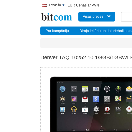
Latviešu
EUR Cenas ar PVN
Visas preces
Par kompāniju
Biroja iekārtu un datortehnikas 
Denver TAQ-10252 10.1/8GB/1GBWI