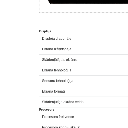
Displejs
Displeja diagonāle:
Ekrāna izšķirtspēja:
Skārienjūtīgais ekrāns:
Ekrāna tehnoloģija:
Sensoru tehnoloģija:
Ekrāna formāts:
Skārienjutīga ekrāna veids:
Procesors
Procesora frekvence:
Procesora kodolu skaits: