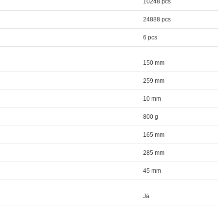
10248 pcs
24888 pcs
6 pcs
150 mm
259 mm
10 mm
800 g
165 mm
285 mm
45 mm
Jā