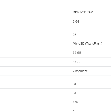
DDR3-SDRAM
1 GB
Jā
MicroSD (TransFlash)
32 GB
8 GB
Zibspuldze
Jā
Jā
1 W