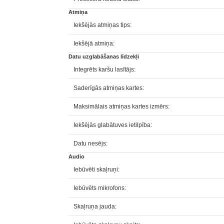
Atmiņa
Iekšējās atmiņas tips:
Iekšējā atmiņa:
Datu uzglabāšanas līdzekļi
Integrēts karšu lasītājs:
Saderīgās atmiņas kartes:
Maksimālais atmiņas kartes izmērs:
Iekšējās glabātuves ietilpība:
Datu nesējs:
Audio
Iebūvēti skaļruņi:
Iebūvēts mikrofons:
Skaļruņa jauda: