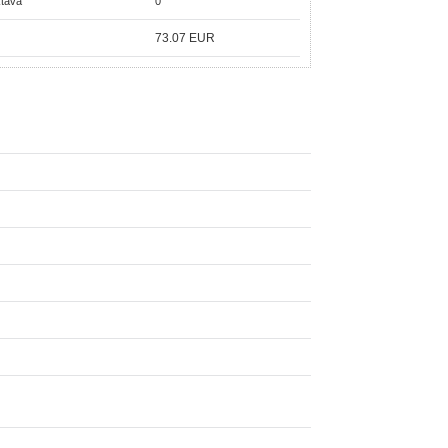
ktavā
0
73.07
EUR