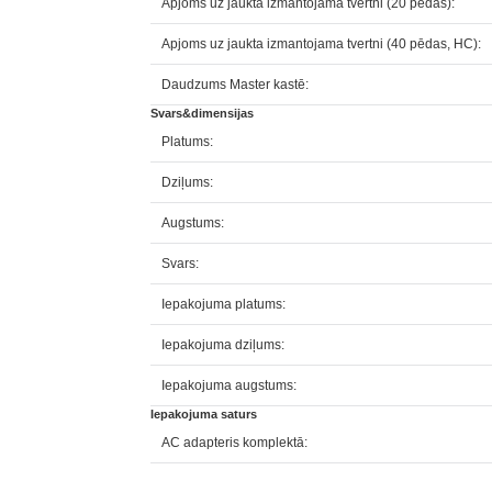
Apjoms uz jaukta izmantojama tvertni (20 pēdas):
Apjoms uz jaukta izmantojama tvertni (40 pēdas, HC):
Daudzums Master kastē:
Svars&dimensijas
Platums:
Dziļums:
Augstums:
Svars:
Iepakojuma platums:
Iepakojuma dziļums:
Iepakojuma augstums:
Iepakojuma saturs
AC adapteris komplektā: