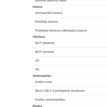
Iebūvēto skaļruņu skaits:
Kamera
Aizmugurējā kamera:
Priekšējā kamera:
Priekšējās kameras izšķirtspēja (ciparu):
Tīklošana
Wi-Fi standarts:
Wi-Fi standarti:
3G:
4G:
Savienojamība
Austiņu izeja:
Micro USB 2.0 pieslēgvietu daudzums:
Austiņu savienojamība:
Dizains