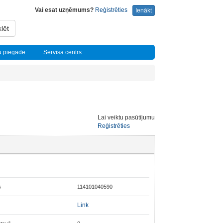
Vai esat uzņēmums?
Reģistrēties
Ienākt
lēt
u piegāde
Servisa centrs
Lai veiktu pasūtījumu
Reģistrēties
s
114101040590
Link