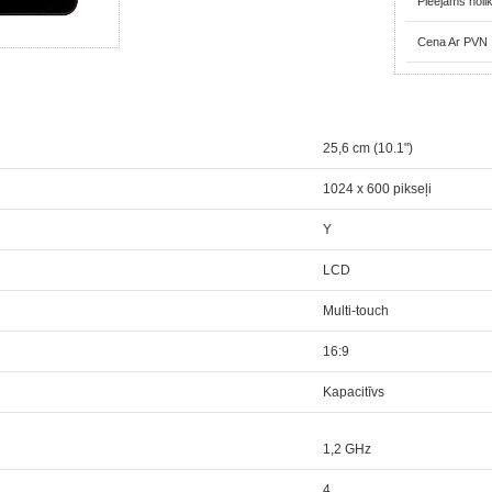
Pieejams noli
Cena Ar PVN
25,6 cm (10.1")
1024 x 600 pikseļi
Y
LCD
Multi-touch
16:9
Kapacitīvs
1,2 GHz
4