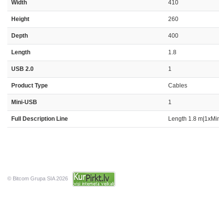
Width
410
Height
260
Depth
400
Length
1.8
USB 2.0
1
Product Type
Cables
Mini-USB
1
Full Description Line
Length 1.8 m|1xMi
© Bitcom Grupa SIA 2026