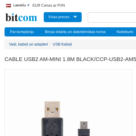
Latviešu
EUR Cenas ar PVN
Visas preces
Par kompāniju
Biroja iekārtu un datortehnikas noma
Noteikumi
Vadi, kabeļi un adapteri
USB Kabeļi
CABLE USB2 AM-MINI 1.8M BLACK/CCP-USB2-AM